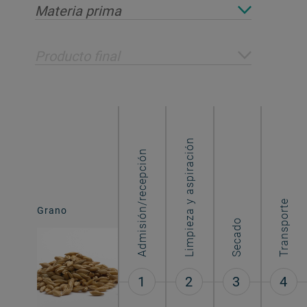
Materia prima
Producto final
Limpieza y aspiración
Admisión/recepción
Grano
Transporte
Grano
procesado
Secado
1
2
3
4