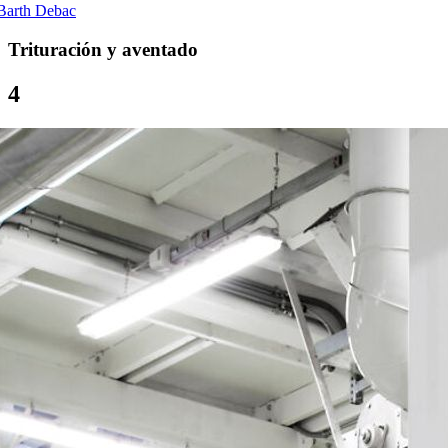
Barth Debac
Trituración y aventado
4