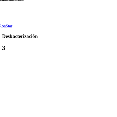
RoaStar
Desbacterización
3