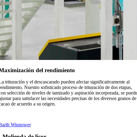
Maximización del rendimiento
La trituración y el descascarado pueden afectar significativamente al
rendimiento. Nuestro sofisticado proceso de trituración de dos etapas,
con selección de niveles de tamizado y aspiración incorporada, se pued
ajustar para satisfacer las necesidades precisas de los diversos granos de
cacao de acuerdo a su origen.
Barth Winnower
Molienda de licor