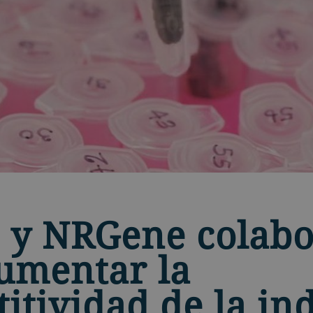
 y NRGene colab
umentar la
itividad de la in