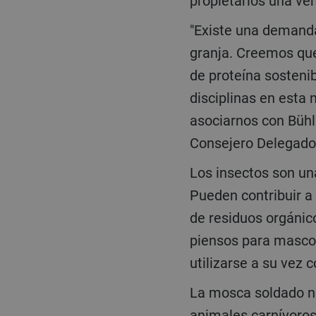
propietarios una ven
"Existe una demanda creciente de carne para alimentar a mascotas carnívoras y animales de
granja. Creemos que
de proteína sostenib
disciplinas en esta 
asociarnos con Bühle
Consejero Delegado
Los insectos son una fuente saludable y sostenible de proteínas para la alimentación animal.
Pueden contribuir a
de residuos orgánico
piensos para mascot
utilizarse a su vez 
La mosca soldado negra se considera una de las alternativas cárnicas más sostenibles para
animales carnívoros