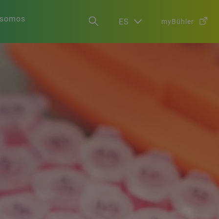
 somos
ES
myBühler