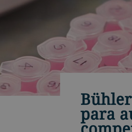
Bühler
para a
compet