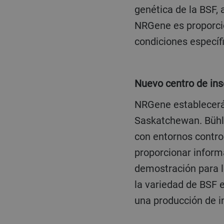
genética de la BSF, a
NRGene es proporcio
condiciones específ
Nuevo centro de i
NRGene establecerá un Centro de Insectos para Norteamérica en su filial canadiense de
Saskatchewan. Bühle
con entornos contro
proporcionar inform
demostración para l
la variedad de BSF e
una producción de in