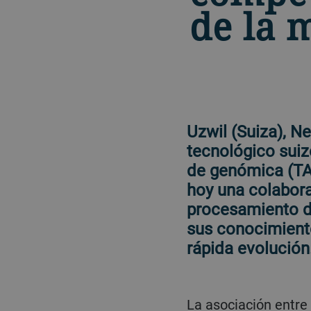
de la 
Uzwil (Suiza), Ne
tecnológico suiz
de genómica (TA
hoy una colabora
procesamiento d
sus conocimiento
rápida evolución
La asociación entre Bühler y NRGene ofrece a los productores de BSF una solución integral