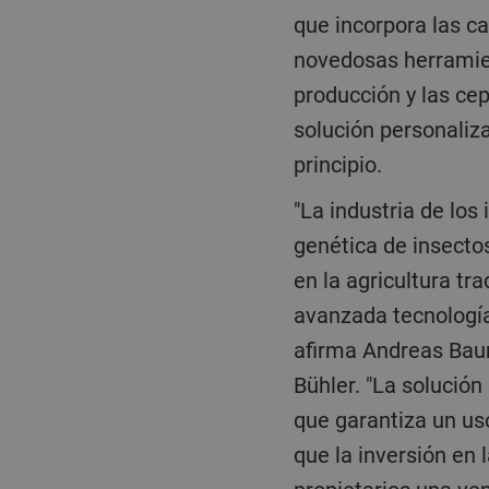
que incorpora las c
novedosas herramie
producción y las ce
solución personaliz
principio.
"La industria de los insectos sigue optimizando sus costes de producción. Los avances en
genética de insectos
en la agricultura t
avanzada tecnología
afirma Andreas Bau
Bühler. "La solución
que garantiza un uso
que la inversión en 