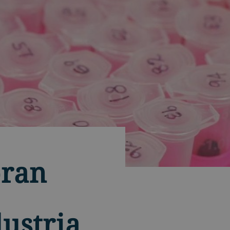
oran
dustria