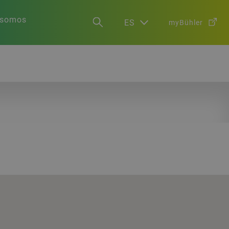
 somos
ES
myBühler