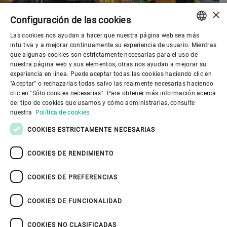
×
Configuración de las cookies
Las cookies nos ayudan a hacer que nuestra página web sea más
ENGLISH
intuitiva y a mejorar continuamente su experiencia de usuario. Mientras
que algunas cookies son estrictamente necesarias para el uso de
SPANISH
nuestra página web y sus elementos, otras nos ayudan a mejorar su
experiencia en línea. Puede aceptar todas las cookies haciendo clic en
Gobierno corporativo
GERMAN
"Aceptar" o rechazarlas todas salvo las realmente necesarias haciendo
clic en "Sólo cookies necesarias". Para obtener más información acerca
FRENCH
del tipo de cookies que usamos y cómo administrarlas, consulte
El mundo de Bühler
PORTUGUESE
nuestra
Política de cookies
RUSSIAN
COOKIES ESTRICTAMENTE NECESARIAS
El mundo de Bühler
VIETNAMESE
COOKIES DE RENDIMIENTO
中文
COOKIES DE PREFERENCIAS
日本語
COOKIES DE FUNCIONALIDAD
Política de privacidad
Política de cookies
Exención de responsabilidad
Pie de imprenta
COOKIES NO CLASIFICADAS
Seguridad de la información
Youtube Privacy Policy