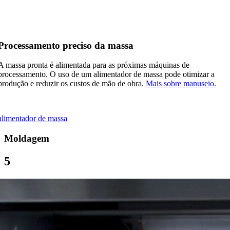
Processamento preciso da massa
A massa pronta é alimentada para as próximas máquinas de
processamento. O uso de um alimentador de massa pode otimizar a
produção e reduzir os custos de mão de obra.
Mais sobre manuseio.
alimentador de massa
Moldagem
5