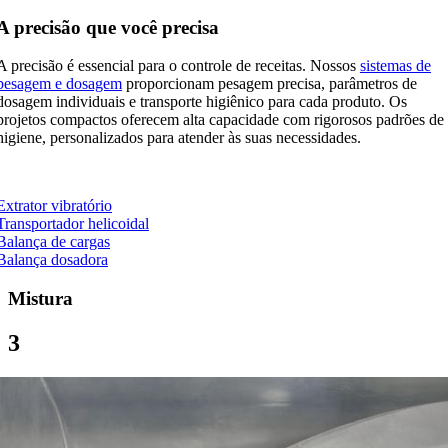
A precisão que você precisa
A precisão é essencial para o controle de receitas. Nossos
sistemas de
pesagem e dosagem
proporcionam pesagem precisa, parâmetros de
dosagem individuais e transporte higiênico para cada produto. Os
projetos compactos oferecem alta capacidade com rigorosos padrões de
higiene, personalizados para atender às suas necessidades.
Extrator vibratório
Transportador helicoidal
Balança de cargas
Balança dosadora
Mistura
3