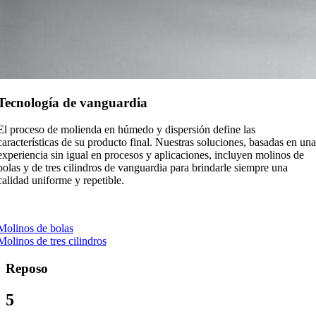
Tecnología de vanguardia
El proceso de molienda en húmedo y dispersión define las
características de su producto final. Nuestras soluciones, basadas en una
experiencia sin igual en procesos y aplicaciones, incluyen molinos de
bolas y de tres cilindros de vanguardia para brindarle siempre una
calidad uniforme y repetible.
Molinos de bolas
Molinos de tres cilindros
Reposo
5