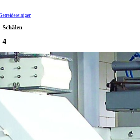
Getreidereiniger
Schälen
4