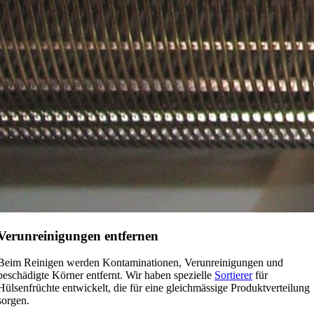
Verunreinigungen entfernen
Beim Reinigen werden Kontaminationen, Verunreinigungen und
beschädigte Körner entfernt. Wir haben spezielle
Sortierer
für
Hülsenfrüchte entwickelt, die für eine gleichmässige Produktverteilung
sorgen.